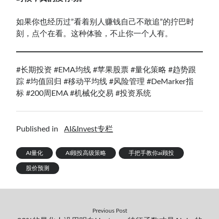
如果你也经历过”看着别人赚钱自己不敢追”的拧巴时
刻，点个在看。这种体验，不止你一个人有。
#长期投资
#EMA均线
#苹果股票
#量化策略
#趋势跟
踪
#均值回归
#移动平均线
#风险管理
#DeMarker指
标
#200周EMA
#机械化交易
#投资系统
Published in
AI&Invest专栏
AI量化
AI顾投高级策略
手把手教你ai顾投
股价预测
Previous Post