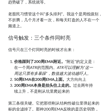
趋势破了，系统就等。
老股民习惯管这个叫”多头排列”。我这个是周线级别，
不折腾，几个月才看一次，和每天盯盘的人不在一个
频道上。
信号触发：三个条件同时亮
信号只在三个灯同时亮的时候才出来：
价格踩到了200周EMA附近。
“附近”的定义是：
在一个周ATR的范围内。
ATR可以理解为”这一
周这只票有多暴躁”，数值越大波动越吓人。
50周EMA在200周EMA上面。
大方向向上
200周EMA本身是抬头往上走的。
过去两年持
续上升，不是刚从坑里爬起来的
第三条很关键。它把那些刚从结构性破位里弹起来的
标的全滤掉了。那种200周EMA反映的是历史弱势，