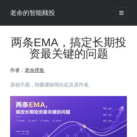
老余的智能顾投
open
primary
Sidebar
menu
搜
索
两条EMA，搞定长期投
资最关键的问题
最新发表 ：
Black-Scholes模型漏算了一笔账，对冲基金用田中公式把它做成了生意
作者：
老余捞鱼
老余看市：假曙光、核电弹药上膛、AI分化
你的回测曲线越漂亮，我越替你担心：因为历史顺序，正在“倒着”给你
原创不易，转载请标明出处及原作者。
讲故事
仓位大小背后的数学：为什么胜率40%的策略，能比胜率60%的更赚钱
大多数突破交易倒在“收缩阶段”，而这个EA等的是“扩张确认”（附完整源
码）
为什么说每年6月底是罗素2000最干净的套利窗口？
我拿Reddit上高赞的趋势策略，认真跑了一遍回测（附代码）
老余看市：长鑫4万亿，A股却蒸发12.4万亿