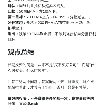
上方+200 EMA斜率向上。
确认：
周线动量指标从超卖区拐头。
止损：
50周EMA下方1倍ATR。
第一目标：
200 EMA上方30%~35%（分批减仓）。
延伸状态：
价格＞200 EMA+ATR范围 → 不动、等、
把手拿开。
退出：
跌破50 EMA则止损，不破则逐步移向分批获利
目标。
观点总结
长期投资的问题，从来不是”买不买好公司”，而是”什
么时候买、什么时候卖”。
回答了这两个问题，答案能写下来、能重复、能不被
情绪推着走，才算有了策略。否则，只是有希望。
最好的投资，不是赚得最多的那一次，是在最该等的
时候，真的没有动。